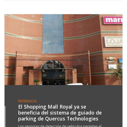
REFERENCIA
El Shopping Mall Royal ya se
beneficia del sistema de guiado de
8
parking de Quercus Technologies
P
Los sensores de detección de vehículos permiten el