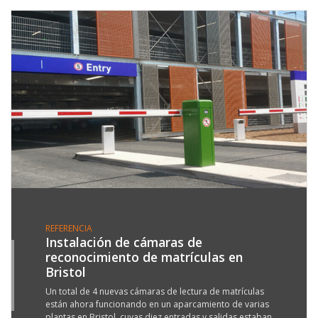
REFERENCIA
Instalación de cámaras de
reconocimiento de matrículas en
2
Bristol
N
8
Un total de 4 nuevas cámaras de lectura de matrículas
están ahora funcionando en un aparcamiento de varias
plantas en Bristol, cuyas diez entradas y salidas estaban