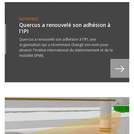
ENTREPRISE
Quercus a renouvelé son adhésion à
l'IPI
4
T
Quercus a renouvelé son adhésion à l'IPI, une
organisation qui a récemment changé son nom pour
8
devenir l'Institut international du stationnement et de la
mobilité (IPMI).