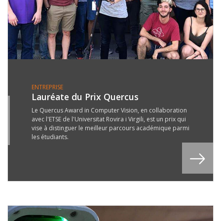
ENTREPRISE
Lauréate du Prix Quercus
2
Le Quercus Award in Computer Vision, en collaboration
avec l'ETSE de l'Universitat Rovira i Virgili, est un prix qui
G
vise à distinguer le meilleur parcours académique parmi
9
les étudiants.