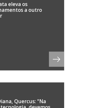
ata eleva os
namentos a outro
r
Diana, Quercus: "Na
 tecnologia, devemos