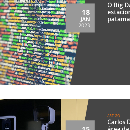
O Big D
18
estacio
patama
JAN
2023
ARTIGO
Carlos 
15
área da