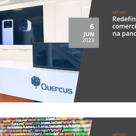
ARTIGO
Redefin
6
comerci
na pan
JUN
2023
ARTIGO