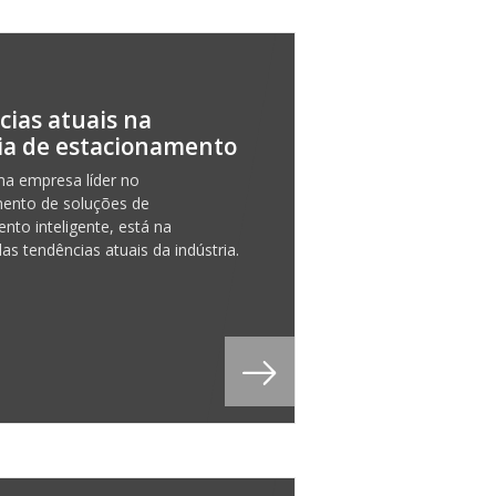
ias atuais na
ia de estacionamento
a empresa líder no
mento de soluções de
nto inteligente, está na
as tendências atuais da indústria.