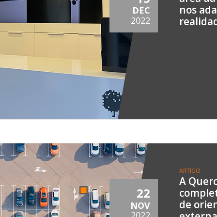
nos ada
DEC
realida
2022
ARTIGO
A Querc
22
complet
de orie
NOV
extern
2022