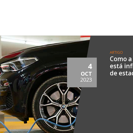
ARTIGO
Como a
4
está in
de est
OCT
2023