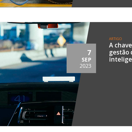
ARTIGO
A chave
7
gestão 
intelig
SEP
2023