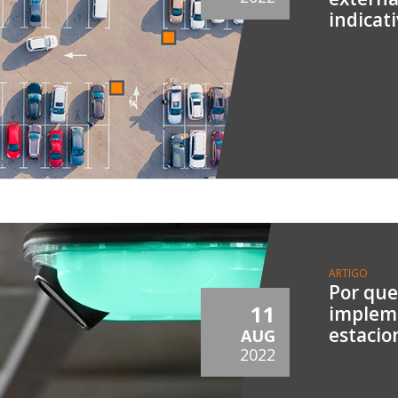
indicat
ARTIGO
Por qu
11
implem
estacio
AUG
2022