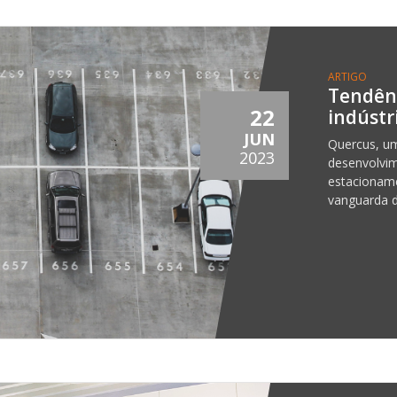
ARTIGO
Tendênc
22
indústr
JUN
Quercus, um
2023
desenvolvi
estacioname
vanguarda d