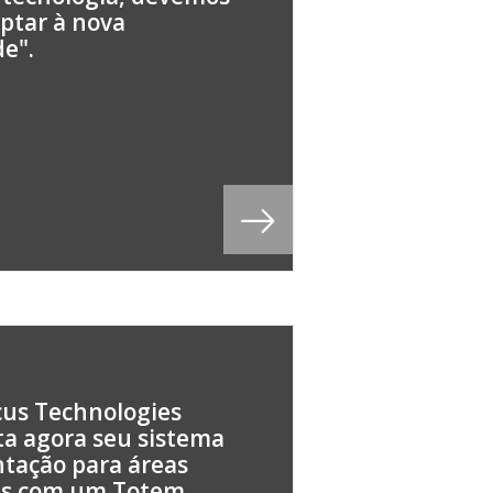
ptar à nova
de".
us Technologies
a agora seu sistema
ntação para áreas
as com um Totem