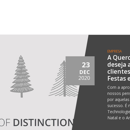
EMPRESA
A Querc
23
deseja 
cliente
DEC
Festas 
2020
Com a aprox
nossos pen
por aquelas
sucesso. É 
Technologie
Natal e o A