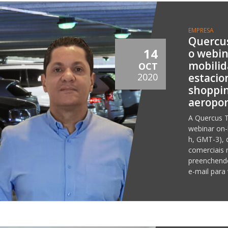
EMPRESA
Quercus
14
o webin
mobilid
OCT
estaci
2020
shoppin
aeropor
A Quercus T
webinar on-
h, GMT-3), 
comerciais 
preenchend
e-mail para