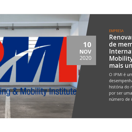
EMPRESA
Renova
10
de mem
Interna
NOV
Mobility
2020
mais u
O IPMI é um
desempenha
história do
por ser um
número de i