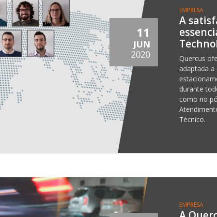
EMPRESA
A satisf
11
essenci
Techno
JUN
2020
Quercus of
adaptada a
estacionam
durante tod
como no pós
Atendimento
Técnico.
EMPRESA
A Querc