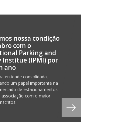
mos nossa condição
bro com o
tional Parking and
 Institue (IPMI) por
m ano
a entidade consolidada,
ndo um papel importante na
 mercado de estacionamentos;
a associação com o maior
nscritos.