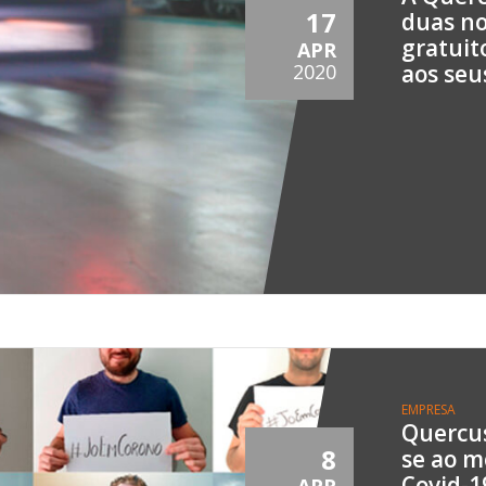
17
duas no
gratuit
APR
aos seu
2020
EMPRESA
Quercus
8
se ao m
Covid-