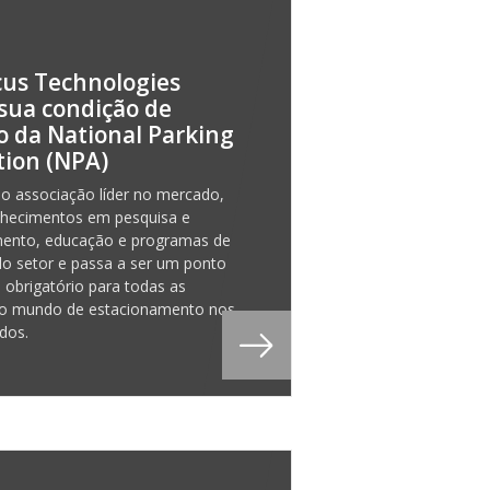
us Technologies
sua condição de
 da National Parking
tion (NPA)
 associação líder no mercado,
nhecimentos em pesquisa e
mento, educação e programas de
o setor e passa a ser um ponto
 obrigatório para todas as
o mundo de estacionamento nos
dos.