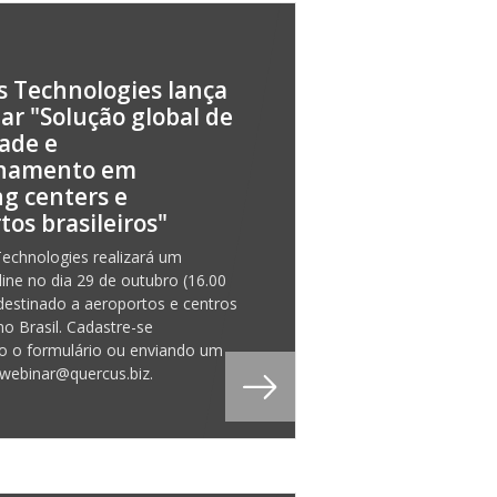
 Technologies lança
ar "Solução global de
ade e
onamento em
g centers e
tos brasileiros"
echnologies realizará um
line no dia 29 de outubro (16.00
destinado a aeroportos e centros
no Brasil. Cadastre-se
o o formulário ou enviando um
 webinar@quercus.biz.