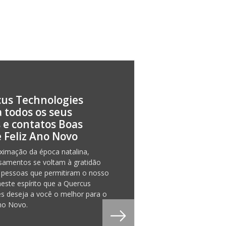
us Technologies
a todos os seus
s e contatos Boas
e Feliz Ano Novo
imação da época natalina,
samentos se voltam à gratidão
 pessoas que permitiram o nosso
neste espírito que a Quercus
s deseja a você o melhor para o
no Novo.