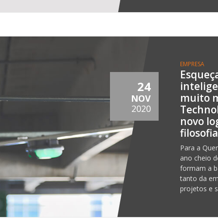
EMPRESA
Esqueça
24
intelig
muito m
NOV
Technol
2020
novo lo
filosofi
Para a Quer
ano cheio d
formam a b
tanto da em
projetos e s