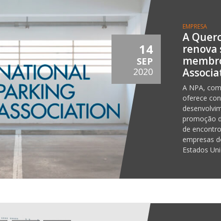
EMPRESA
A Querc
14
renova 
membro
SEP
Associa
2020
A NPA, como
oferece co
desenvolvi
promoção d
de encontro
empresas d
Estados Uni