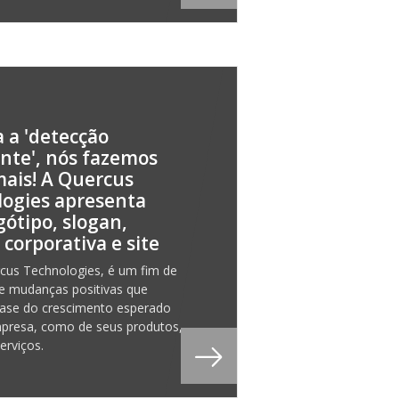
 a 'detecção
ente', nós fazemos
ais! A Quercus
ogies apresenta
gótipo, slogan,
a corporativa e site
cus Technologies, é um fim de
e mudanças positivas que
ase do crescimento esperado
presa, como de seus produtos,
erviços.