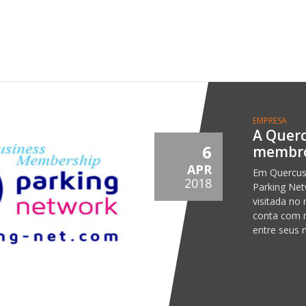
EMPRESA
A Quer
6
membro
APR
Em Quercus
2018
Parking Net
visitada n
conta com 
entre seus