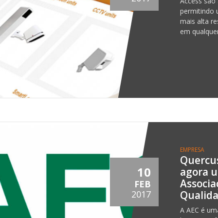
Access são 
permitindo
mais alta r
em qualquer
EMPRESA
Quercus
10
agora 
Associa
FEB
Qualid
2017
A AEC é uma