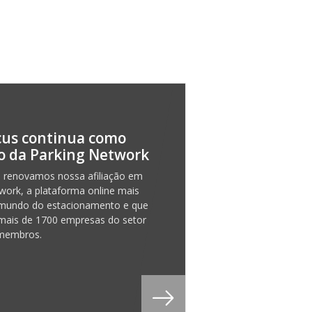
cus continua como
 da Parking Network
 renovamos nossa afiliação em
work, a plataforma online mais
o mundo do estacionamento e que
mais de 1700 empresas do setor
 membros.