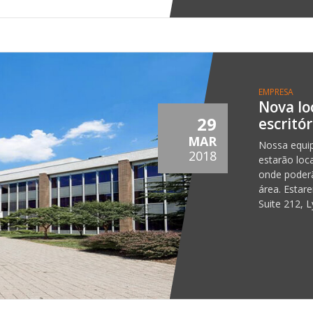
EMPRESA
Nova lo
29
escritó
MAR
Nossa equip
2018
estarão loc
onde poderã
área. Estar
Suite 212, 