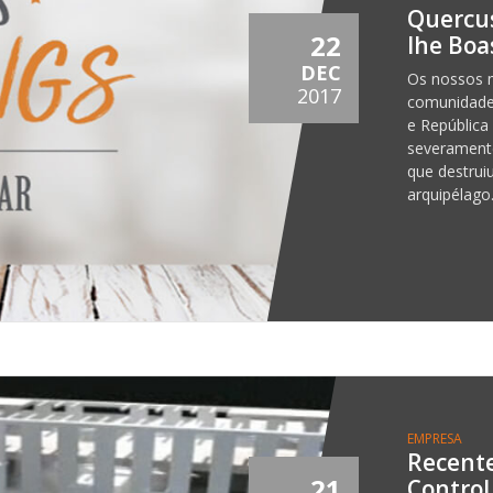
Quercus
22
lhe Boa
DEC
Os nossos m
2017
comunidade,
e República
severamente
que destrui
arquipélago
EMPRESA
Recente
21
Control