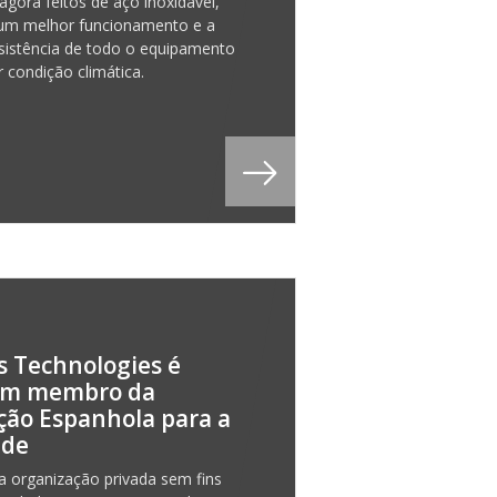
agora feitos de aço inoxidável,
 um melhor funcionamento e a
esistência de todo o equipamento
 condição climática.
 Technologies é
um membro da
ção Espanhola para a
ade
 organização privada sem fins