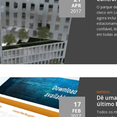
APR
O parque d
2017
cívico em L
agora inclu
estacionam
confiável, l
em todas as
EMPRESA
Dê uma
17
último 
FEB
Todos os m
2017