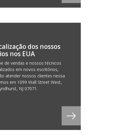
calização dos nossos
rios nos EUA
e de vendas e nossos técnicos
alizados em novos escritórios,
o atender nossos clientes nessa
emos em 1099 Wall Street West,
Lyndhurst, NJ 07071.