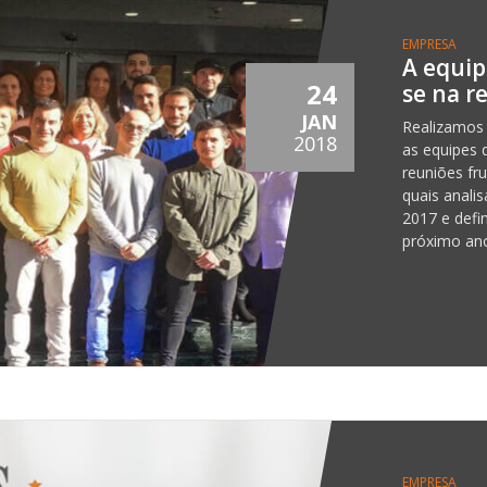
EMPRESA
A equip
24
se na r
JAN
Realizamos 
2018
as equipes 
reuniões fru
quais anali
2017 e defi
próximo an
EMPRESA