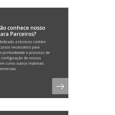
ão conhece nosso
para Parceiros?
dedicado a técnicos contém
cursos necessários para
m profundidade o processo de
e configuração de nossos
bem como outros materiais
omerciais.