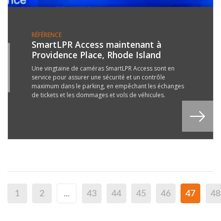
RÉFÉRENCE
SmartLPR Access maintenant à
Providence Place, Rhode Island
7
N
Une vingtaine de caméras SmartLPR Access sont en
service pour assurer une sécurité et un contrôle
7
maximum dans le parking, en empêchant les échanges
de tickets et les dommages et vols de véhicules.
1
2
...
43
44
45
46
47
48