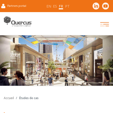
EN
ES
FR
PT
Partners portal
Accueil
Études de cas