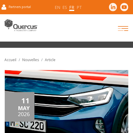
EN
ES
FR
PT
Partners portal
Accueil
Nouvelles
Article
11
MAY
2026