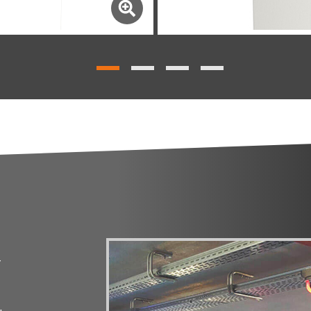
Produits
Totem d’affic
r