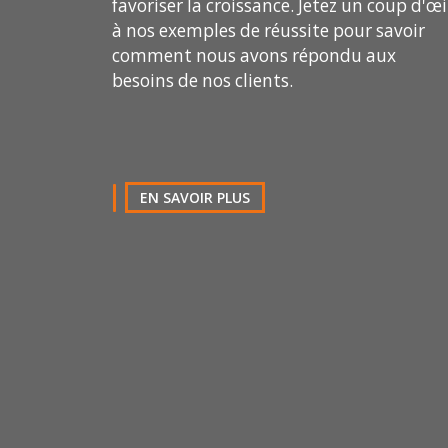
favoriser la croissance. Jetez un coup d'œi
Pays
à nos exemples de réussite pour savoir
comment nous avons répondu aux
besoins de nos clients.
Téléphone
Commentaire
EN SAVOIR PLUS
J’ai lu et j’accepte la
politique de confide
DEMANDER CATALOGUE