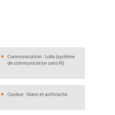
hage numérique extérieur
Communication : LoRa (système
de communication sans fil)
Couleur : blanc et anthracite