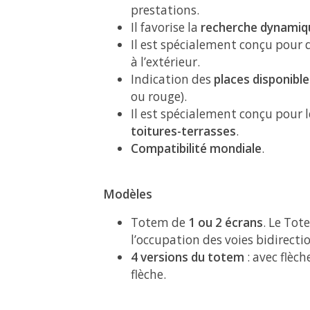
prestations.
Il favorise la
recherche dynamiqu
Il est spécialement conçu pour 
à l’extérieur.
Indication des
places disponibl
ou rouge).
Il est spécialement conçu pour 
toitures-terrasses
.
Compatibilité mondiale
.
Modèles
Totem de
1 ou 2 écrans
. Le Tot
l’occupation des voies bidirecti
4 versions du totem
: avec flèc
flèche.