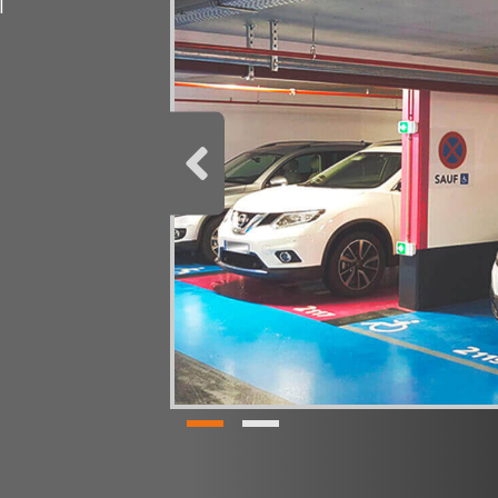
l
ntialité