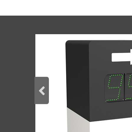
Téléphone
Commentaire
J’ai lu et j’accepte la
politique de confide
DEMANDER CATALOGUE