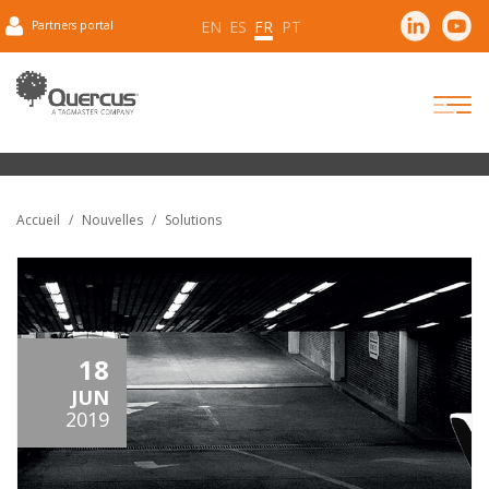
EN
ES
FR
PT
Partners portal
Accueil
Nouvelles
Solutions
18
JUN
2019