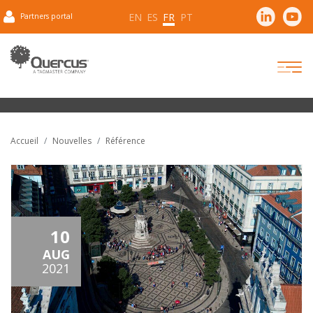
EN
ES
FR
PT
Partners portal
Accueil
Nouvelles
Référence
10
AUG
2021