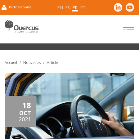
EN
ES
FR
PT
Partners portal
Accueil
Nouvelles
Article
18
OCT
2021