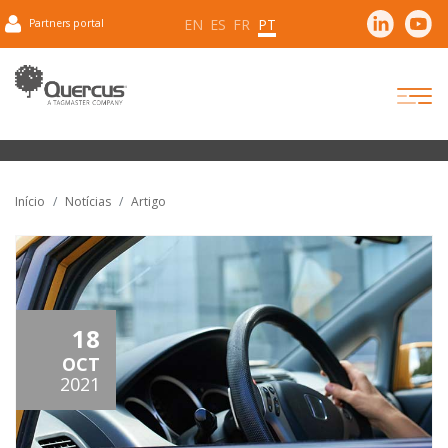
EN
ES
FR
PT
Partners portal
Início
Notícias
Artigo
18
OCT
2021