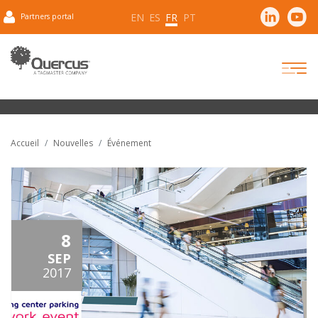
EN
ES
FR
PT
Partners portal
Accueil
Nouvelles
Événement
8
SEP
2017