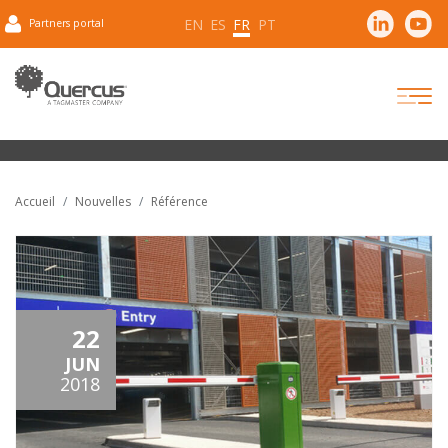
EN
ES
FR
PT
Partners portal
Accueil
Nouvelles
Référence
22
JUN
2018