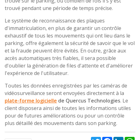
trouvé sur le parking, ou combien de fois il s'y est
trouvé pendant une période de temps précise.
Le système de reconnaissance des plaques
d'immatriculation, en plus de garantir un contrôle
exhaustif de tous les mouvements qui ont lieu dans le
parking, offre également la sécurité de savoir que le vol
et la fraude peuvent être évités. En outre, grâce aux
accès automatiques très fiables, il sera possible
d'oublier la génération de files d'attente et d'améliorer
l'expérience de l'utilisateur.
Toutes les données enregistrées par les caméras de
vidéosurveillance seront envoyées directement à la
plate-forme logicielle
de Quercus Technologies
. Le
client disposera ainsi de toutes les informations utiles
pour de futures améliorations ou pour un contrôle
plus détaillé des mouvements dans son parking.
Twitter
Facebook
Linked
W