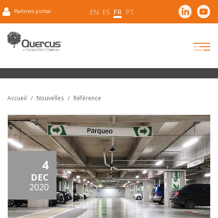
EN
ES
FR
PT
Partners portal
Accueil
Nouvelles
Référence
4
DEC
2020