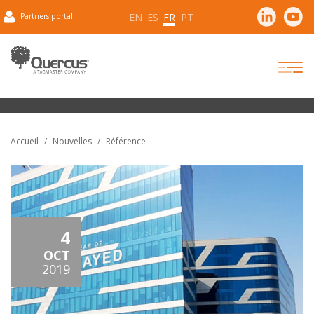
EN
ES
FR
PT
Partners portal
Accueil
Nouvelles
Référence
4
OCT
2019