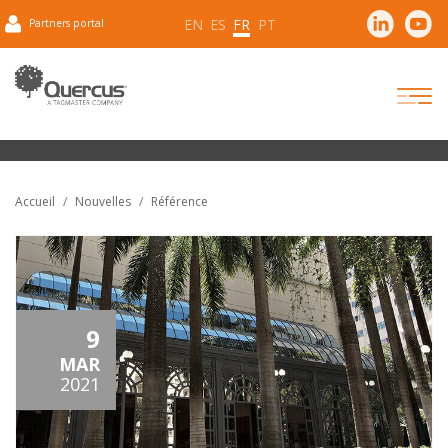
EN
ES
FR
PT
Partners portal
Accueil
Nouvelles
Référence
9
MAR
2021