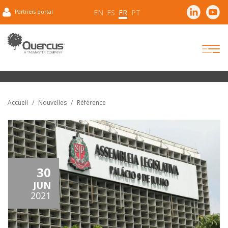
EN
ES
FR
PT
Partners portal
Accueil
Nouvelles
Référence
30
JUN
2021