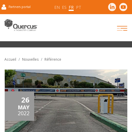
EN
ES
FR
PT
Partners portal
Accueil
Nouvelles
Référence
26
MAY
2022