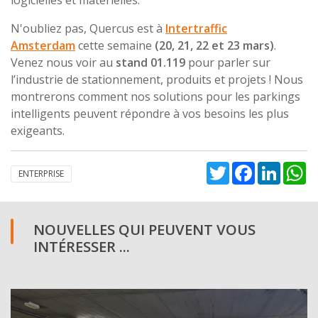
N'oubliez pas, Quercus est à
Intertraffic
Amsterdam
cette semaine
(20, 21, 22 et 23 mars)
.
Venez nous voir au
stand 01.119
pour parler sur
l’industrie de stationnement, produits et projets ! Nous
montrerons comment nos solutions pour les parkings
intelligents peuvent répondre à vos besoins les plus
exigeants.
Twitter
Facebook
Linked
W
ENTERPRISE
NOUVELLES QUI PEUVENT VOUS
INTÉRESSER ...