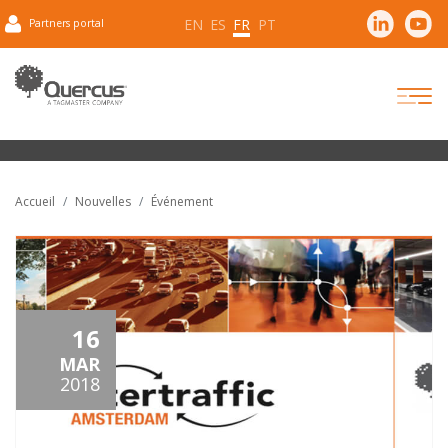
EN
ES
FR
PT
Partners portal
Accueil
Nouvelles
Événement
16
MAR
2018