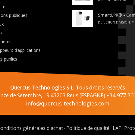
ités
SmartLPR® - Cam
tions publiques
DETECTION DIVISION, M
ux
ux
riétés
ppeurs d’applications
s publics
Quercus Technologies S.L.
Tous droits réservés
+34 977 30
Onze de Setembre, 19 43203 Reus (ESPAGNE)
info@quercus-technologies.com
onditions générales d'achat
Politique de qualité
LAPI Prot
·
·