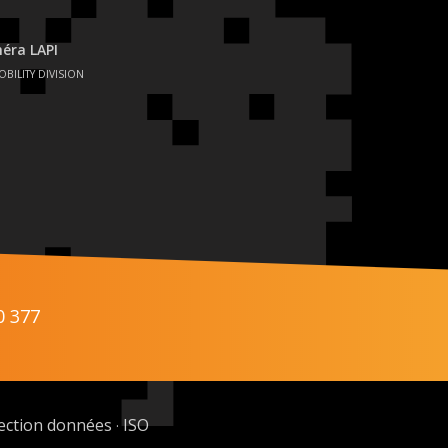
éra LAPI
OBILITY DIVISION
0 377
ection données
ISO
·