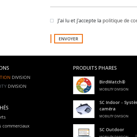
J’ai lu et j’accepte la
politique de co
ENVOYER
IONS
PRODUITS PHARES
TION
DIVISION
BirdWatch®
ITY
DIVISION
MOBILITY DIVISION
SC Indoor - Syst
HÉS
caméra
rts
MOBILITY DIVISION
s commerciaux
SC Outdoor
MOBILITY DIVISION