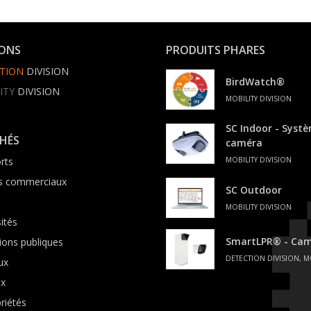
IONS
PRODUITS PHARES
TION
DIVISION
BirdWatch®
ITY
DIVISION
MOBILITY DIVISION
SC Indoor - Syst
HÉS
caméra
rts
MOBILITY DIVISION
s commerciaux
SC Outdoor
MOBILITY DIVISION
ités
SmartLPR® - Cam
tions publiques
DETECTION DIVISION, M
ux
ux
riétés