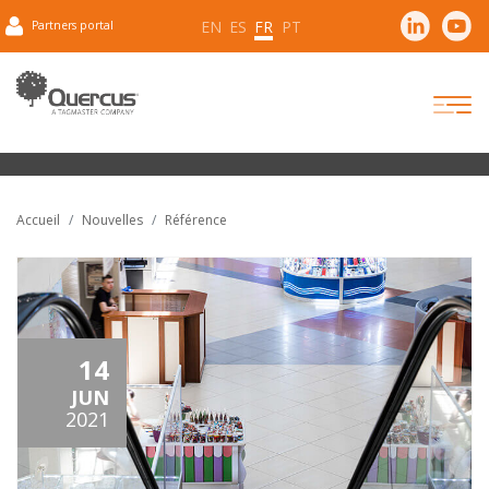
EN
ES
FR
PT
Partners portal
Accueil
Nouvelles
Référence
14
JUN
2021