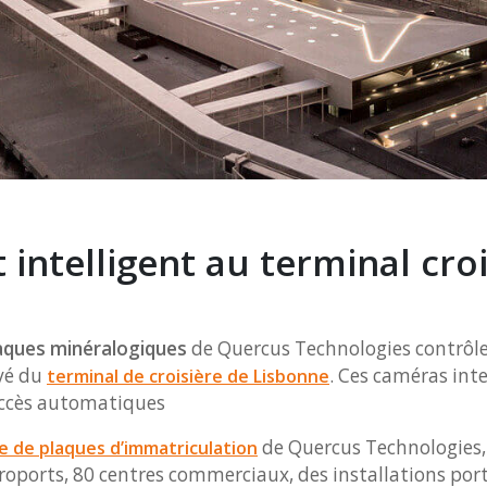
intelligent au terminal croi
laques minéralogiques
de Quercus Technologies contrôlent
ivé du
. Ces caméras int
terminal de croisière de Lisbonne
accès automatiques
de Quercus Technologies,
 de plaques d’immatriculation
roports, 80 centres commerciaux, des installations por