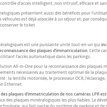
contrôle d’accès intelligent, non intrusif, efficace et sa
alogiques présentent aussi des bénéfices pour l’utilisa
 véhicules est déjà associée à un séjour et, par conséqu
conserver le ticket.
néralogiques est une puissante unité tout-en-un qui
inc
 reconnaissance des plaques d’immatriculation
. Cette c
acilitant l’accès automatique dans les parkings.
olution All-in-One pour la reconnaissance des plaques m
ipements nécessaires au traitement optimal de la plaq
: la lentille motorisée, le processeur OCR, l’éclairage, 
on Ethernet.
e des plaques d’immatriculation de nos caméras LPR est
nce des plaques minéralogiques les plus fiables. Le dév
chnologie, qui fait partie du système de parking et de c