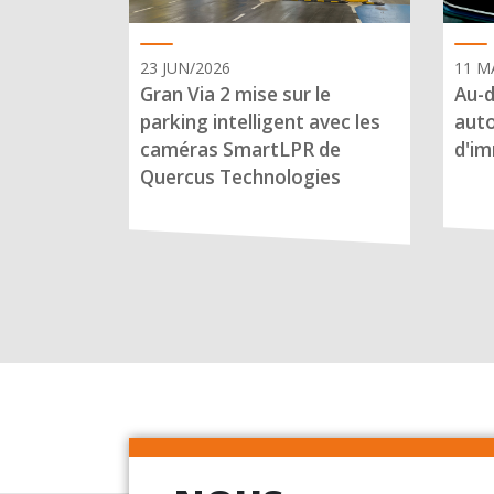
23 JUN/2026
11 M
Gran Via 2 mise sur le
Au-d
parking intelligent avec les
auto
caméras SmartLPR de
d'im
Quercus Technologies