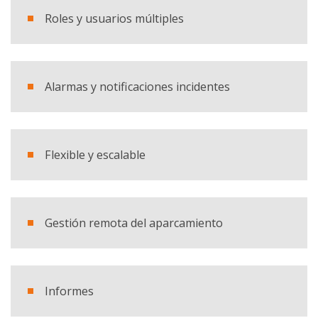
Roles y usuarios múltiples
Empresa
País
Alarmas y notificaciones incidentes
Teléfono
Flexible y escalable
Comentario
Gestión remota del aparcamiento
He leído y acepto la
política de privacidad
Informes