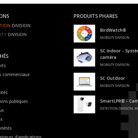
IONS
PRODUITS PHARES
TION
DIVISION
BirdWatch®
ITY
DIVISION
MOBILITY DIVISION
SC Indoor - Syst
HÉS
caméra
rts
MOBILITY DIVISION
s commerciaux
SC Outdoor
MOBILITY DIVISION
ités
SmartLPR® - Cam
tions publiques
DETECTION DIVISION, M
ux
ux
riétés
ppeurs d’applications