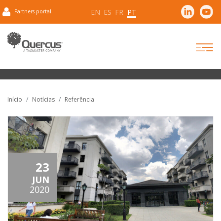
EN
ES
FR
PT
Partners portal
Início
Notícias
Referência
23
JUN
2020