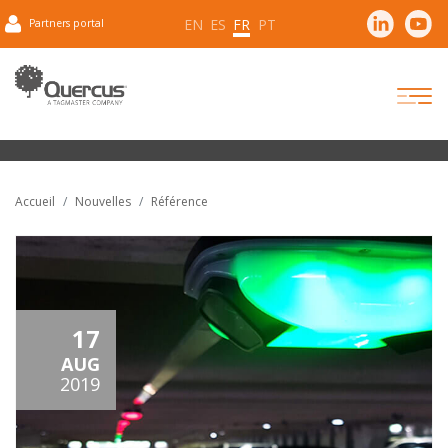
EN
ES
FR
PT
Partners portal
Accueil
Nouvelles
Référence
17
AUG
2019