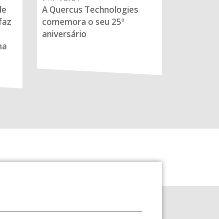
de
A Quercus Technologies
faz
comemora o seu 25º
aniversário
ma