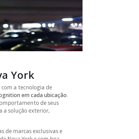
va York
o
com a tecnologia de
ognition em cada ubicação
.
 comportamento de seus
 a solução exterior,
 de marcas exclusivas e
e de Nova York e com boa