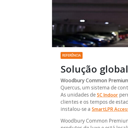
REFERÊNCIA
Solução globa
Woodbury Common Premium
Quercus, um sistema de con
As unidades de
per
SC Indoor
clientes e os tempos de estad
instalou-se a
SmartLPR Acces
Woodbury Common Premium Ou
produtos de luxo e está loca