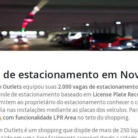
l de estacionamento em No
 Outlets
equipou suas
2.000 vagas de estacionament
trole de estacionamento baseado em
License Plate Rec
mitem ao proprietário do estacionamento conhecer o
ia nas instalações mediante as placas dos veículos. Para
com funcionalidade LPR Area
no teto do shopping.
s
tlets é um shopping que dispõe de mais de 250 lojas
lizado em uma área facilmente acessível desde a cidad