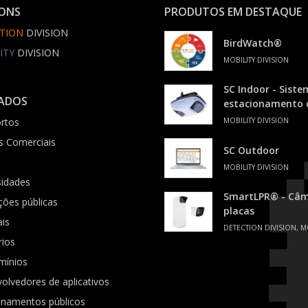
IONS
PRODUTOS EM DESTAQUE
TION
DIVISION
BirdWatch®
ITY
DIVISION
MOBILITY DIVISION
SC Indoor - Siste
ADOS
estacionamento
rtos
MOBILITY DIVISION
s Comerciais
SC Outdoor
MOBILITY DIVISION
sidades
SmartLPR® - Câme
ições públicas
placas
ais
DETECTION DIVISION, M
rios
mínios
olvedores de aplicativos
onamentos públicos