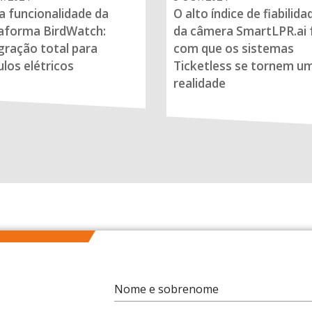
 funcionalidade da
O alto índice de fiabilida
aforma BirdWatch:
da câmera SmartLPR.ai 
gração total para
com que os sistemas
ulos elétricos
Ticketless se tornem u
realidade
Nome e sobrenome