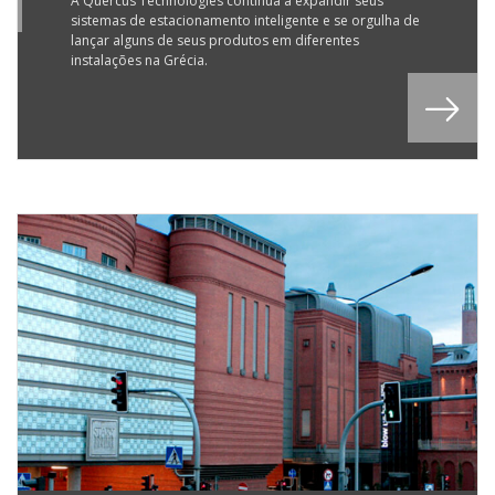
6
A Quercus Technologies continua a expandir seus
sistemas de estacionamento inteligente e se orgulha de
lançar alguns de seus produtos em diferentes
instalações na Grécia.