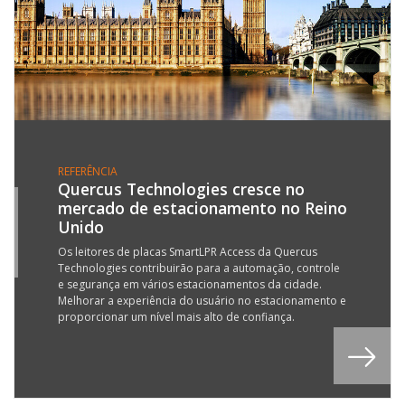
REFERÊNCIA
Quercus Technologies cresce no
mercado de estacionamento no Reino
5
Unido
R
6
Os leitores de placas SmartLPR Access da Quercus
Technologies contribuirão para a automação, controle
e segurança em vários estacionamentos da cidade.
Melhorar a experiência do usuário no estacionamento e
proporcionar um nível mais alto de confiança.