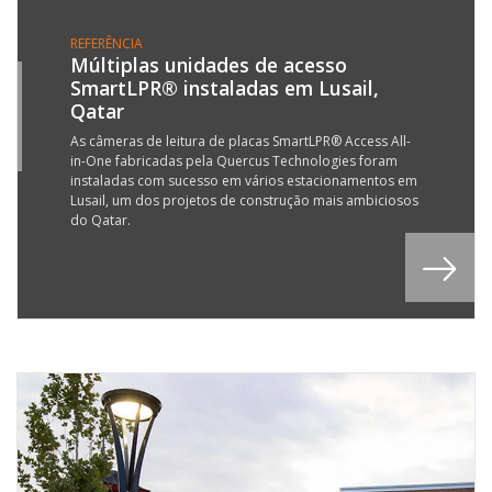
REFERÊNCIA
Múltiplas unidades de acesso
SmartLPR® instaladas em Lusail,
5
Qatar
L
6
As câmeras de leitura de placas SmartLPR® Access All-
in-One fabricadas pela Quercus Technologies foram
instaladas com sucesso em vários estacionamentos em
Lusail, um dos projetos de construção mais ambiciosos
do Qatar.