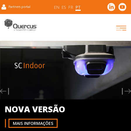
EN
ES
FR
PT
Partners portal
Previous
N
NOVA VERSÃO
MAIS INFORMAÇÕES