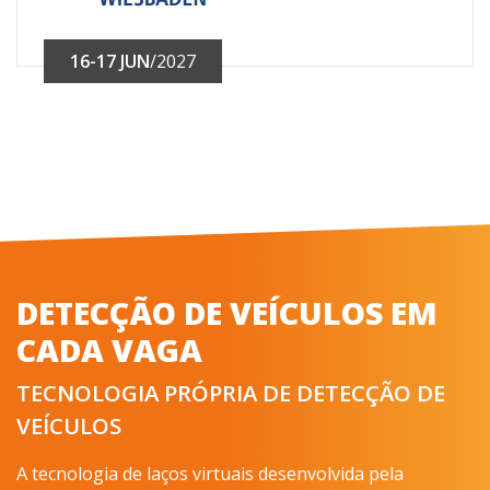
16-17 JUN
/2027
DETECÇÃO DE VEÍCULOS EM
CADA VAGA
TECNOLOGIA PRÓPRIA DE DETECÇÃO DE
VEÍCULOS
A tecnologia de laços virtuais desenvolvida pela