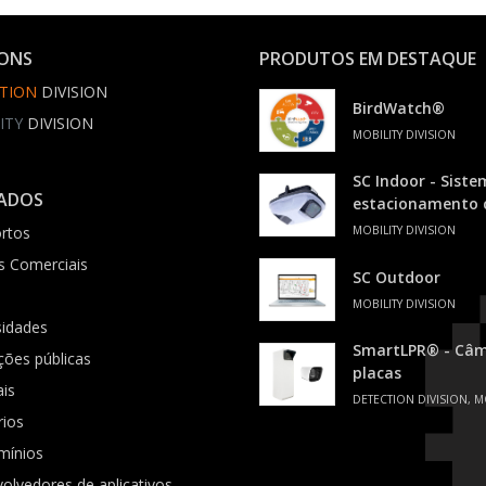
IONS
PRODUTOS EM DESTAQUE
TION
DIVISION
BirdWatch®
ITY
DIVISION
MOBILITY DIVISION
SC Indoor - Siste
ADOS
estacionamento
rtos
MOBILITY DIVISION
s Comerciais
SC Outdoor
MOBILITY DIVISION
sidades
SmartLPR® - Câme
ições públicas
placas
ais
DETECTION DIVISION, M
rios
mínios
olvedores de aplicativos