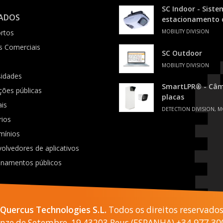
SC Indoor - Siste
ADOS
estacionamento
rtos
MOBILITY DIVISION
s Comerciais
SC Outdoor
MOBILITY DIVISION
sidades
SmartLPR® - Câme
ições públicas
placas
ais
DETECTION DIVISION, M
rios
mínios
olvedores de aplicativos
onamentos públicos
Quercus Technologies S.L.
Todos os direitos reservado
+34 977 30
Onze de Setembre, 19 43203 Reus (ESPANHA)