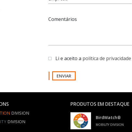
e
Comentários
Li e aceito a
política de privacidade
ENVIAR
IONS
PRODUTOS EM DESTAQUE
TION
DIVISION
BirdWatch®
ITY
DIVISION
MOBILITY DIVISION