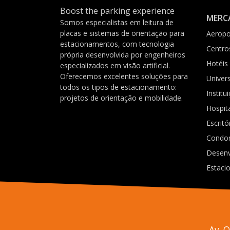
Boost the parking experience
MERC
Somos especialistas em leitura de
placas e sistemas de orientação para
Aeropo
estacionamentos, com tecnologia
Centro
própria desenvolvida por engenheiros
Hotéis
especializados em visão artificial.
Oferecemos excelentes soluções para
Univer
todos os tipos de estacionamento:
Institu
projetos de orientação e mobilidade.
Hospit
Escritó
Condo
Desenv
Estaci
Av. 