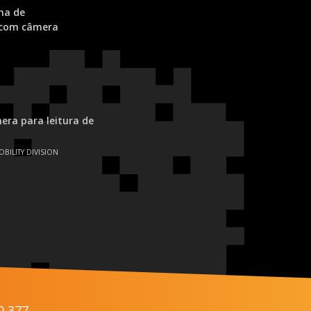
ma de
 com câmera
ra para leitura de
OBILITY DIVISION
s
0 377