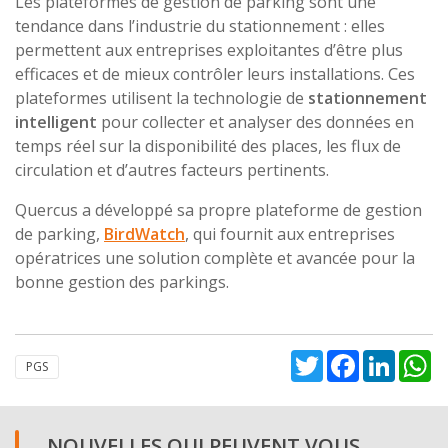
Les plateformes de gestion de parking sont une
tendance dans l’industrie du stationnement : elles
permettent aux entreprises exploitantes d’être plus
efficaces et de mieux contrôler leurs installations. Ces
plateformes utilisent la technologie de
stationnement
intelligent
pour collecter et analyser des données en
temps réel sur la disponibilité des places, les flux de
circulation et d’autres facteurs pertinents.
Quercus a développé sa propre plateforme de gestion
de parking,
BirdWatch
, qui fournit aux entreprises
opératrices une solution complète et avancée pour la
bonne gestion des parkings.
Twitter
Facebook
Linked
W
PGS
NOUVELLES QUI PEUVENT VOUS