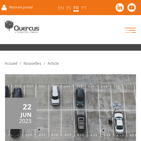
EN
ES
FR
PT
Partners portal
Accueil
Nouvelles
Article
22
JUN
2023