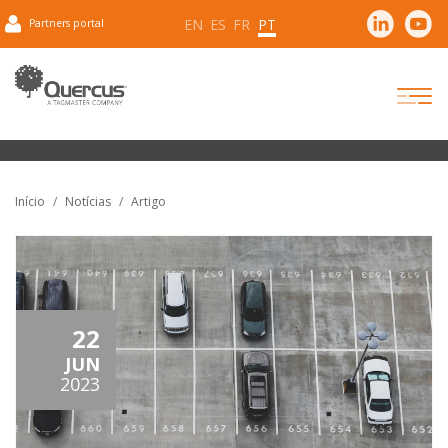
EN
ES
FR
PT
Partners portal
Início
Notícias
Artigo
22
JUN
2023