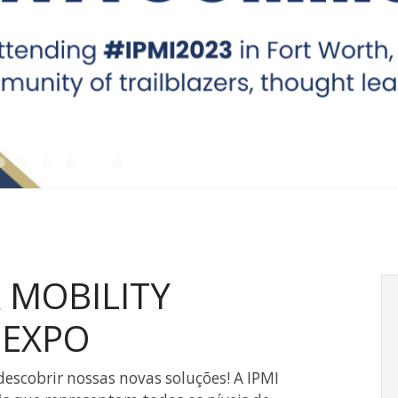
 MOBILITY
 EXPO
escobrir nossas novas soluções! A IPMI