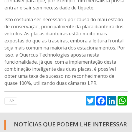
confiável para que, por exemplo, um mensalista possa
entrar e sair sem necessidade de tíquete.
Isto costuma ser necessário por causa do mau estado
de conservação, principalmente da placa dianteira dos
veículos. As placas dianteiras estão muito mais
expostas do que as traseiras, embora a leitura frontal
seja mais comum na maioria dos estacionamentos. Por
isso, a Quercus Technologies aposta nesta
funcionalidade, já que, com a implementação desta
combinação inteligente das duas placas, é possível
obter uma taxa de sucesso no reconhecimento de
quase 100%, utilizando duas câmaras LPR.
Twitter
Facebook
Linked
W
LAP
NOTÍCIAS QUE PODEM LHE INTERESSAR
...