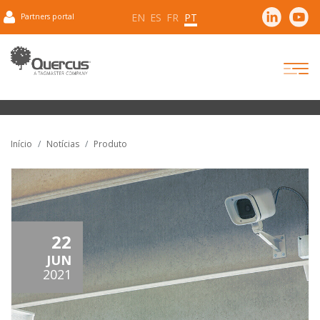
EN
ES
FR
PT
Partners portal
Início
Notícias
Produto
22
JUN
2021