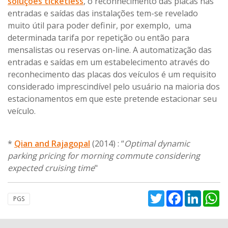
soluções ticketless
, o reconhecimento das placas nas
entradas e saídas das instalações tem-se revelado
muito útil para poder definir, por exemplo, uma
determinada tarifa por repetição ou então para
mensalistas ou reservas on-line. A automatização das
entradas e saídas em um estabelecimento através do
reconhecimento das placas dos veículos é um requisito
considerado imprescindível pelo usuário na maioria dos
estacionamentos em que este pretende estacionar seu
veículo.
*
Qian and Rajagopal
(2014) : “
Optimal dynamic
parking pricing for morning commute considering
expected cruising time
"
Twitter
Facebook
Linked
W
PGS