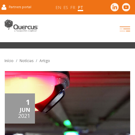
EN
ES
FR
PT
Partners portal
Início
Notícias
Artigo
1
JUN
2021