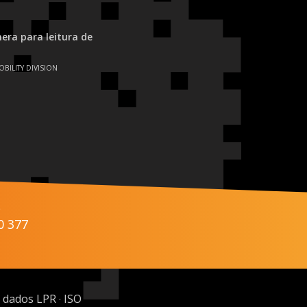
ra para leitura de
OBILITY DIVISION
s
0 377
 dados LPR
ISO
·