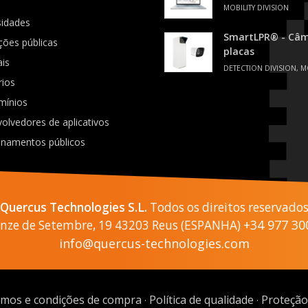
MOBILITY DIVISION
sidades
SmartLPR® - Câme
ições públicas
placas
ais
DETECTION DIVISION, M
rios
mínios
olvedores de aplicativos
onamentos públicos
Quercus Technologies S.L.
Todos os direitos reservado
+34 977 30
Onze de Setembre, 19 43203 Reus (ESPANHA)
info@quercus-technologies.com
mos e condições de compra
Política de qualidade
Proteção
·
·