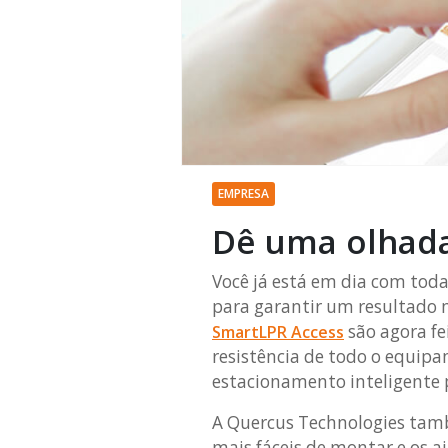
EMPRESA
Dê uma olhada
Você já está em dia com tod
para garantir um resultado 
são agora fe
SmartLPR Access
resistência de todo o equip
estacionamento inteligente 
A Quercus Technologies ta
mais fáceis de montar e os aj