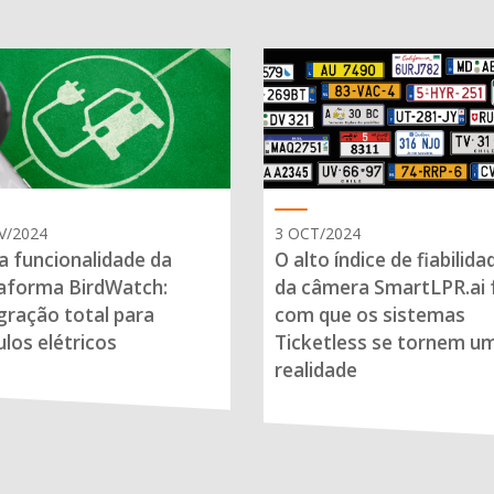
V/2024
3 OCT/2024
 funcionalidade da
O alto índice de fiabilida
aforma BirdWatch:
da câmera SmartLPR.ai 
gração total para
com que os sistemas
ulos elétricos
Ticketless se tornem u
realidade