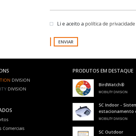
Li e aceito a
política de privacidade
ENVIAR
IONS
PRODUTOS EM DESTAQUE
TION
DIVISION
BirdWatch®
ITY
DIVISION
MOBILITY DIVISION
SC Indoor - Siste
ADOS
estacionamento
rtos
MOBILITY DIVISION
s Comerciais
SC Outdoor