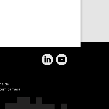
ma de
 com câmera