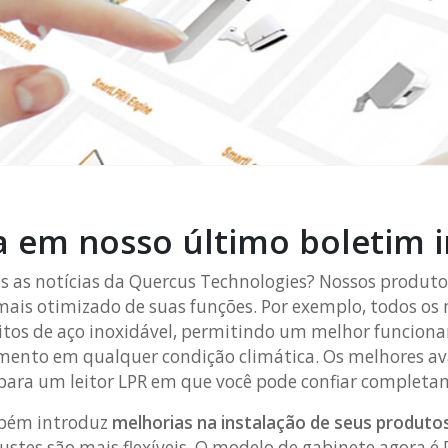
 em nosso último boletim 
as as notícias da Quercus Technologies? Nossos produt
mais otimizado de suas funções. Por exemplo, todos os
itos de aço inoxidável, permitindo um melhor funciona
amento em qualquer condição climática. Os melhores a
para um leitor LPR em que você pode confiar complet
mbém introduz
melhorias na instalação de seus produto
ustes são mais flexíveis. O modelo de gabinete agora é 