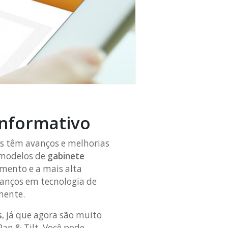
informativo
os têm avanços e melhorias
 modelos de
gabinete
mento e a mais alta
vanços em tecnologia de
amente.
s
, já que agora são muito
Pan & Tilt. Você pode