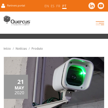
EN
ES
FR
PT
Partners portal
Início
Notícias
Produto
21
MAY
2020