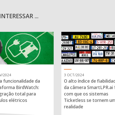
NTERESSAR ...
V/2024
3 OCT/2024
 funcionalidade da
O alto índice de fiabilida
aforma BirdWatch:
da câmera SmartLPR.ai 
gração total para
com que os sistemas
ulos elétricos
Ticketless se tornem u
realidade