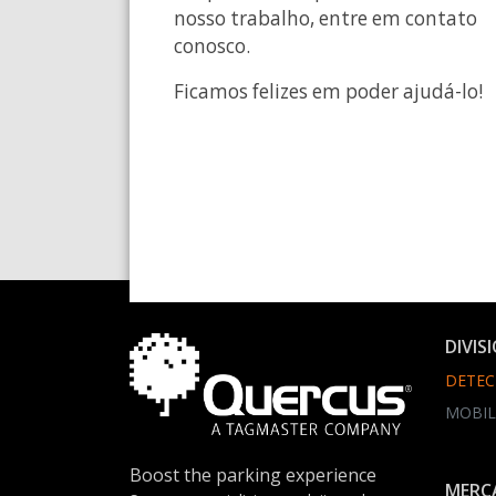
nosso trabalho, entre em contato
conosco.
Ficamos felizes em poder ajudá-lo!
DIVIS
DETEC
MOBIL
Boost the parking experience
MERC