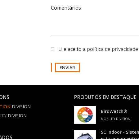
Comentários
Li e aceito a
política de privacidade
ENVIAR
IONS
PRODUTOS EM DESTAQUE
TION
DIVISION
BirdWatch®
ITY
DIVISION
MOBILITY DIVISION
SC Indoor - Siste
ADOS
estacionamento