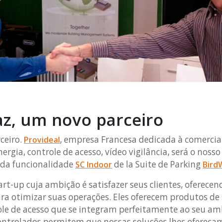
az, um novo parceiro
ceiro.
, empresa Francesa dedicada à comercia
Provideal
rgia, controle de acesso, vídeo vigilância, será o nosso
o da funcionalidade
de la Suite de Parking
SC Indoor
Bird
rt-up cuja ambição é satisfazer seus clientes, oferec
a otimizar suas operações. Eles oferecem produtos de 
ole de acesso que se integram perfeitamente ao seu a
controlados permitem que nossas soluções lhes ofereça