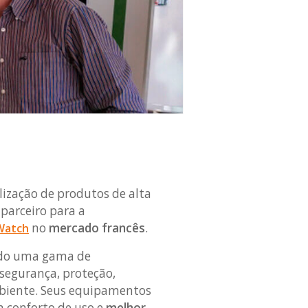
lização de produtos de alta
 parceiro para a
no
mercado francês
.
Watch
endo uma gama de
segurança, proteção,
mbiente. Seus equipamentos
m conforto de uso e
melhor