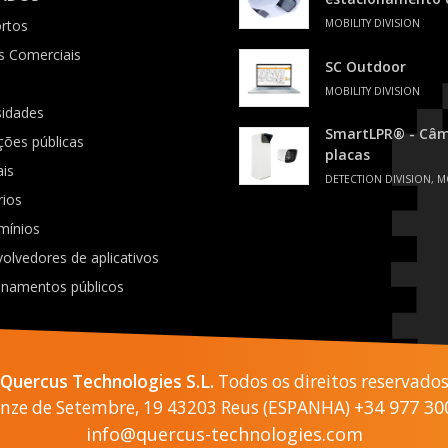
rtos
MOBILITY DIVISION
s Comerciais
SC Outdoor
MOBILITY DIVISION
sidades
SmartLPR® - Câme
ições públicas
placas
ais
DETECTION DIVISION, M
rios
mínios
olvedores de aplicativos
onamentos públicos
Quercus Technologies S.L.
Todos os direitos reservado
+34 977 30
Onze de Setembre, 19 43203 Reus (ESPANHA)
info@quercus-technologies.com