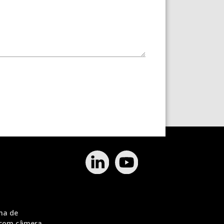
ma de
 com câmera