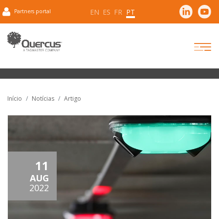
EN
ES
FR
PT
Partners portal
Início
Notícias
Artigo
11
AUG
2022