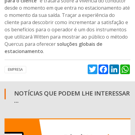
para o cliente
” e tratará sobre a vivência do condutor
desde o momento em que entra no estacionamento até
o momento da sua saída. Traçar a experiência do
cliente para descobrir como incrementar a satisfação e
os benefícios para o operador é um dos instrumentos
que utilizará Witten para mostrar ao público o método
Quercus para oferecer
soluções globais de
estacionamento
.
Twitter
Facebook
Linked
W
EMPRESA
NOTÍCIAS QUE PODEM LHE INTERESSAR
...