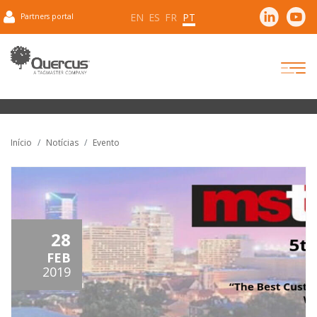
EN
ES
FR
PT
Partners portal
Início
Notícias
Evento
28
FEB
2019