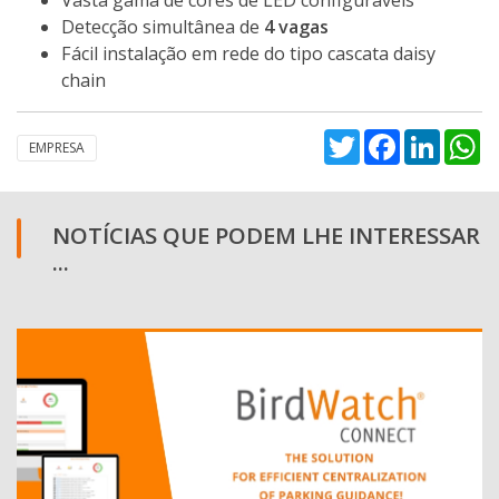
Detecção simultânea de
4 vagas
Fácil instalação em rede do tipo cascata daisy
chain
Twitter
Facebook
Linked
W
EMPRESA
NOTÍCIAS QUE PODEM LHE INTERESSAR
...