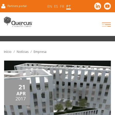
EN
ES
FR
PT
Partners portal
Início
Notícias
Empresa
21
APR
2017