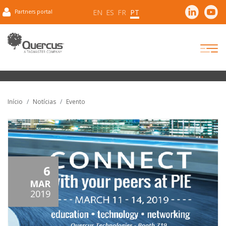
EN
ES
FR
PT
Partners portal
Início
Notícias
Evento
6
MAR
2019