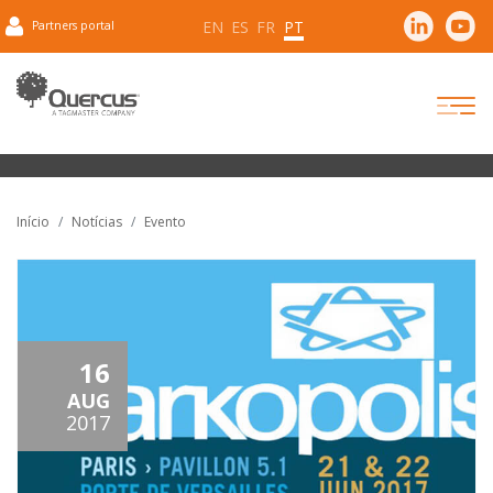
EN
ES
FR
PT
Partners portal
Início
Notícias
Evento
16
AUG
2017