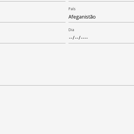
País
Dia