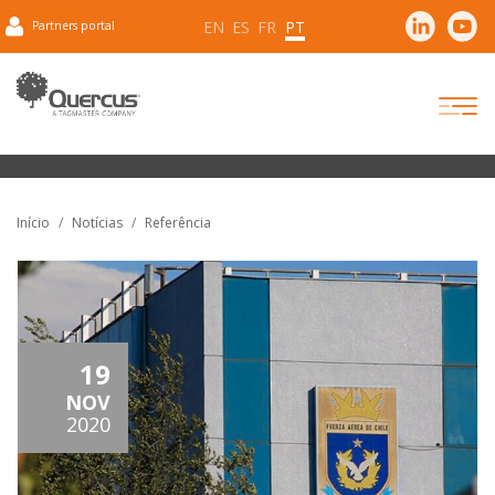
EN
ES
FR
PT
Partners portal
Início
Notícias
Referência
19
NOV
2020