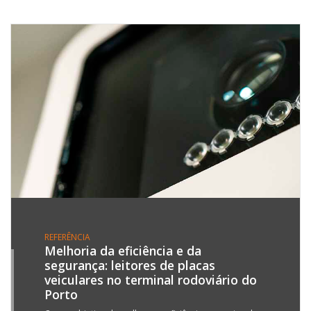
REFERÊNCIA
Melhoria da eficiência e da
segurança: leitores de placas
1
veiculares no terminal rodoviário do
L
Porto
3