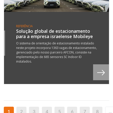
REFERÊNCIA
Solução global de estacionamento
para a empresa israelense Mobileye
7
R
O sistema de orientação de estacionamento instalado
neste projeto incorpora 1363 vagas de estacionamento,
3
gerenciado pelo nosso parceiro AFCON, consiste na
implementação de 665 sensores SC Indoor ID
instalados.
1
2
3
4
5
6
7
8
...